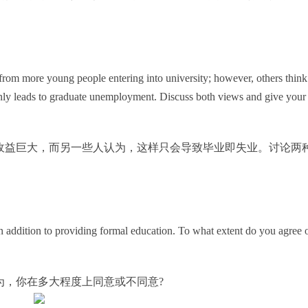
from more young people entering into university; however, others think
only leads to graduate unemployment. Discuss both views and give your
收益巨大，而另一些人认为，这样只会导致毕业即失业。讨论两
 in addition to providing formal education. To what extent do you agree 
为，你在多大程度上同意或不同意?