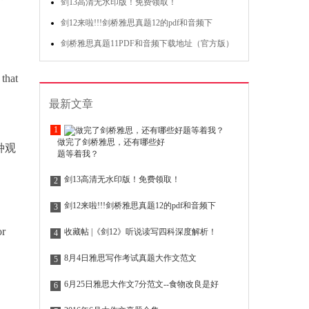
剑13高清无水印版！免费领取！
剑12来啦!!!剑桥雅思真题12的pdf和音频下
剑桥雅思真题11PDF和音频下载地址（官方版）
 that
最新文章
1
做完了剑桥雅思，还有哪些好
种观
题等着我？
剑13高清无水印版！免费领取！
2
剑12来啦!!!剑桥雅思真题12的pdf和音频下
3
or
收藏帖 |《剑12》听说读写四科深度解析！
4
8月4日雅思写作考试真题大作文范文
5
6月25日雅思大作文7分范文--食物改良是好
6